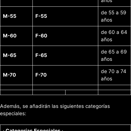
años
de 55 a 59
M-55
F-55
años
de 60 a 64
M-60
F-60
años
de 65 a 69
M-65
F-65
años
de 70 a 74
M-70
F-70
años
Además, se añadirán las siguientes categorías
especiales:
· Categorías Especiales ·