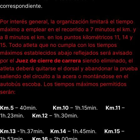
correspondiente.
Por interés general, la organización limitará el tiempo
máximo a emplear en el recorrido a 7 minutos el km. y
a 8 minutos el km. en los puntos kilométricos 11, 14 y
15. Todo atleta que no cumpla con los tiempos
máximos establecidos abajo reflejados será avisado
por el
Juez de cierre de carrera
siendo eliminado, el
atleta deberá quitarse el dorsal y abandonar la prueba
saliendo del circuito a la acera o montándose en el
autobús escoba. Los tiempos máximos permitidos
serán:
Km.5
– 40min.
Km.10
– 1h.15min.
Km.11
–
1h.23min.
Km.12
– 1h.30min.
Km.13
-1h.37min.
Km.14
– 1h.45min.
Km.15
–
1h.53min.
Km.16
– 2h.00min.