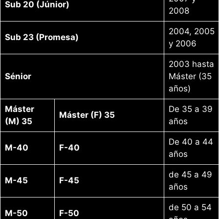
Sub 20 (Júnior)
2008
2004, 2005
Sub 23 (Promesa)
y 2006
2003 hasta
Sénior
Máster (35
años)
Máster
De 35 a 39
Máster (F) 35
(M) 35
años
De 40 a 44
M-40
F-40
años
de 45 a 49
M-45
F-45
años
de 50 a 54
M-50
F-50