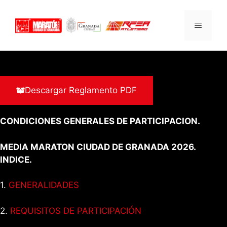
Saltar
al
MENÚ
contenido
Descargar Reglamento PDF
CONDICIONES GENERALES DE PARTICIPACION
.
MEDIA MARATON CIUDAD DE GRANADA 2026.
INDICE.
1.
GENERALIDADES
2.
REQUISITOS DE PARTICIPACIÓN