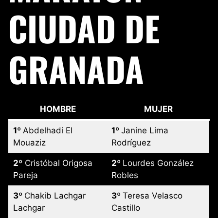
CIUDAD DE
GRANADA
HOMBRE
MUJER
1º
Abdelhadi El
1º
Janine Lima
Mouaziz
Rodríguez
2º
Cristóbal Origosa
2º
Lourdes González
Pareja
Robles
3º
Chakib Lachgar
3º
Teresa Velasco
Lachgar
Castillo